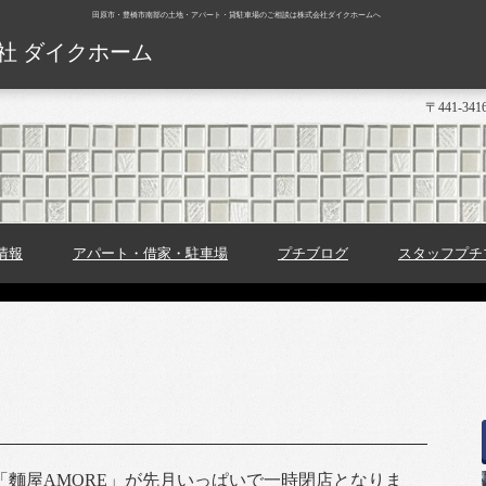
田原市・豊橋市南部の土地・アパート・貸駐車場のご相談は株式会社ダイクホームへ
社 ダイクホーム
〒441-3
情報
アパート・借家・駐車場
プチブログ
スタッフプチ
「麵屋AMORE」が先月いっぱいで一時閉店となりま